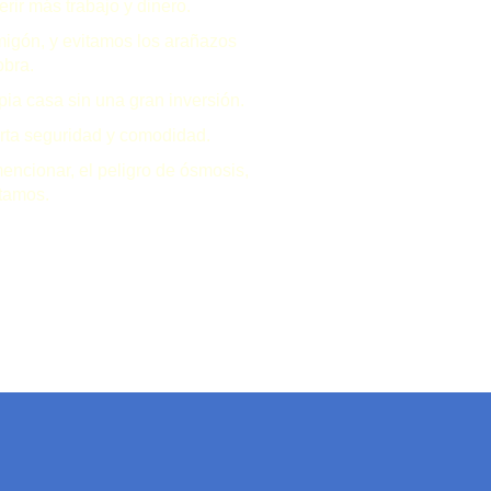
ir más trabajo y dinero.
igón, y evitamos los arañazos
obra.
ia casa sin una gran inversión.
rta seguridad y comodidad.
encionar, el peligro de ósmosis,
ntamos.