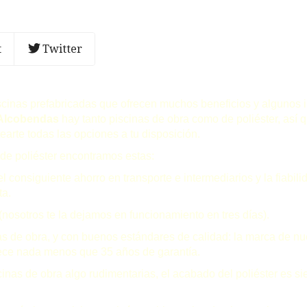
t
Twitter
iscinas prefabricadas que ofrecen muchos beneficios y algunos 
 Alcobendas
hay tanto piscinas de obra como de poliéster, así
earte todas las opciones a tu disposición.
de poliéster
encontramos estas:
nsiguiente ahorro en transporte e intermediarios y la fiabilid
ta.
sotros te la dejamos en funcionamiento en tres días).
 de obra, y con buenos estándares de calidad: la marca de nu
rece nada menos que 35 años de garantía.
s de obra algo rudimentarias, el acabado del poliéster es sie