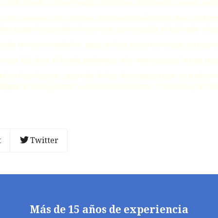
s barato si tienen algún problema, las de obra suelen requer
las paredes de la piscina son menos peligrosos que con horm
niños pequeños pueden hacer más aconsejable el poliéster a la 
do en varios modelos, para sentirte como en un spa en tu prop
o. Es decir, el borde pertenece a la misma pieza, lo que apo
uelen decolorarse, pero otra de las desventajas que se suelen m
digral
se evita gracias a una barrera química. Visítanos y te co
t
Twitter
Más de 15 años de experiencia