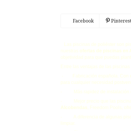
Facebook
Pinteres
Las piscinas de poliéster son p
nuestras
ofertas de piscinas en
objetividad para que puedas plant
Entre las ventajas de las
piscinas 
- Fabricación española. Con el co
para cualquier necesidad postven
- Más rapidez de instalación (no
- Mejor precio que las piscinas
Alcobendas
, Freedom Pools, of
- A diferencia de algunas piscina
limpiar.