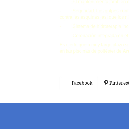
- El mantenimiento también es má
- Seguridad. Los golpes contra 
contra las esquinas, así que los 
- Sistema de hidroterapia inclui
- Coronación integrada en el vas
Es cierto que a muy largo plazo s
en las piscinas de poliéster de
Ar
Facebook
Pinteres