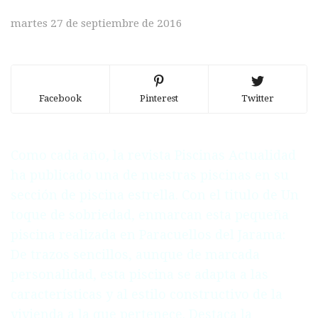
martes 27 de septiembre de 2016
Facebook
Pinterest
Twitter
Como cada año, la revista Piscinas Actualidad
ha publicado una de nuestras piscinas en su
sección de piscina estrella. Con el titulo de Un
toque de sobriedad, enmarcan esta pequeña
piscina realizada en Paracuellos del Jarama:
De trazos sencillos, aunque de marcada
personalidad, esta piscina se adapta a las
características y al estilo constructivo de la
vivienda a la que pertenece. Destaca la